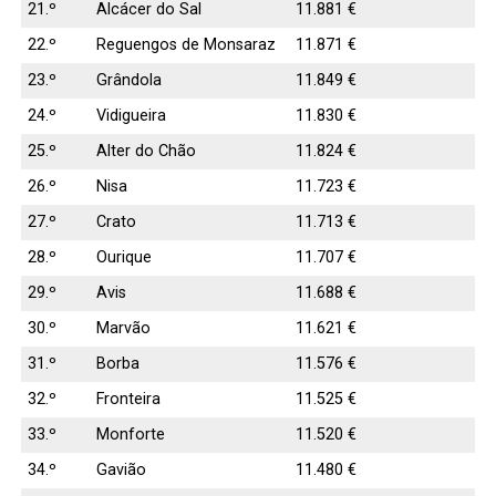
21.º
Alcácer do Sal
11.881 €
22.º
Reguengos de Monsaraz
11.871 €
23.º
Grândola
11.849 €
24.º
Vidigueira
11.830 €
25.º
Alter do Chão
11.824 €
26.º
Nisa
11.723 €
27.º
Crato
11.713 €
28.º
Ourique
11.707 €
29.º
Avis
11.688 €
30.º
Marvão
11.621 €
31.º
Borba
11.576 €
32.º
Fronteira
11.525 €
33.º
Monforte
11.520 €
34.º
Gavião
11.480 €