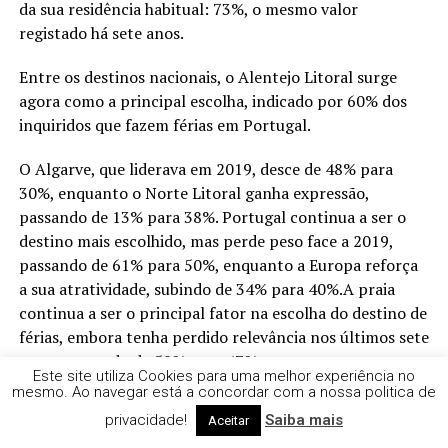
da sua residência habitual: 73%, o mesmo valor
registado há sete anos.
Entre os destinos nacionais, o Alentejo Litoral surge
agora como a principal escolha, indicado por 60% dos
inquiridos que fazem férias em Portugal.
O Algarve, que liderava em 2019, desce de 48% para
30%, enquanto o Norte Litoral ganha expressão,
passando de 13% para 38%. Portugal continua a ser o
destino mais escolhido, mas perde peso face a 2019,
passando de 61% para 50%, enquanto a Europa reforça
a sua atratividade, subindo de 34% para 40%.A praia
continua a ser o principal fator na escolha do destino de
férias, embora tenha perdido relevância nos últimos sete
anos, passando de 59% para 47%.
Este site utiliza Cookies para uma melhor experiência no
mesmo. Ao navegar está a concordar com a nossa politica de
Em paralelo, critérios como o preço e a oferta cultural
privacidade!
Saiba mais
Aceitar
ganham maior importância, refletindo uma maior