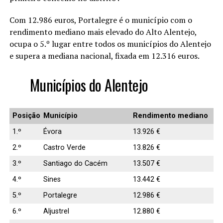
Com 12.986 euros, Portalegre é o município com o
rendimento mediano mais elevado do Alto Alentejo,
ocupa o 5.º lugar entre todos os municípios do Alentejo
e supera a mediana nacional, fixada em 12.316 euros.
Municípios do Alentejo
Posição
Município
Rendimento mediano
1.º
Évora
13.926 €
2.º
Castro Verde
13.826 €
3.º
Santiago do Cacém
13.507 €
4.º
Sines
13.442 €
5.º
Portalegre
12.986 €
6.º
Aljustrel
12.880 €