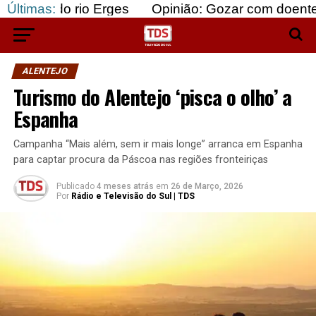
 rio Erges
Últimas:
Opinião: Gozar com doentes e bajular
ALENTEJO
Turismo do Alentejo ‘pisca o olho’ a
Espanha
Campanha “Mais além, sem ir mais longe” arranca em Espanha
para captar procura da Páscoa nas regiões fronteiriças
Publicado
4 meses atrás
em
26 de Março, 2026
Por
Rádio e Televisão do Sul | TDS