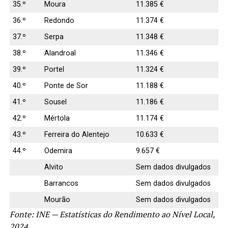
35.º
Moura
11.385 €
36.º
Redondo
11.374 €
37.º
Serpa
11.348 €
38.º
Alandroal
11.346 €
39.º
Portel
11.324 €
40.º
Ponte de Sor
11.188 €
41.º
Sousel
11.186 €
42.º
Mértola
11.174 €
43.º
Ferreira do Alentejo
10.633 €
44.º
Odemira
9.657 €
Alvito
Sem dados divulgados
Barrancos
Sem dados divulgados
Mourão
Sem dados divulgados
Fonte: INE — Estatísticas do Rendimento ao Nível Local,
2024.