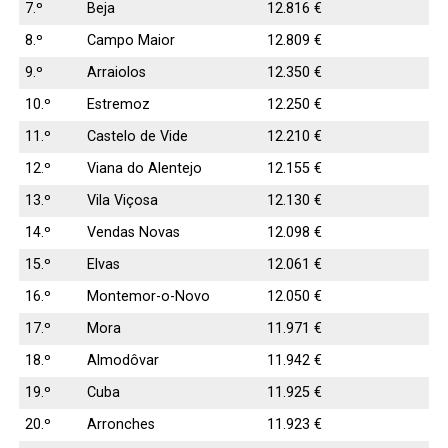
7.º
Beja
12.816 €
8.º
Campo Maior
12.809 €
9.º
Arraiolos
12.350 €
10.º
Estremoz
12.250 €
11.º
Castelo de Vide
12.210 €
12.º
Viana do Alentejo
12.155 €
13.º
Vila Viçosa
12.130 €
14.º
Vendas Novas
12.098 €
15.º
Elvas
12.061 €
16.º
Montemor-o-Novo
12.050 €
17.º
Mora
11.971 €
18.º
Almodôvar
11.942 €
19.º
Cuba
11.925 €
20.º
Arronches
11.923 €