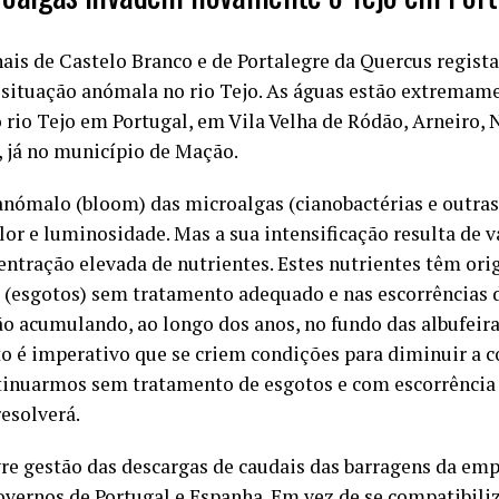
ais de Castelo Branco e de Portalegre da Quercus regista
situação anómala no rio Tejo. As águas estão extremam
 rio Tejo em Portugal, em Vila Velha de Ródão, Arneiro, 
 já no município de Mação.
nómalo (bloom) das microalgas (cianobactérias e outras)
lor e luminosidade. Mas a sua intensificação resulta de vá
entração elevada de nutrientes. Estes nutrientes têm or
 (esgotos) sem tratamento adequado e nas escorrências d
vão acumulando, ao longo dos anos, no fundo das albufei
to é imperativo que se criem condições para diminuir a 
ntinuarmos sem tratamento de esgotos e com escorrência
resolverá.
ivre gestão das descargas de caudais das barragens da emp
overnos de Portugal e Espanha. Em vez de se compatibili