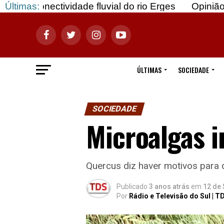
tividade fluvial do rio Erges
Últimas:
Opinião: Gozar com
ÚLTIMAS
SOCIEDADE
SOCIEDADE
Microalgas i
Quercus diz haver motivos para 
Publicado
3 anos atrás
em
12 de
Por
Rádio e Televisão do Sul | T