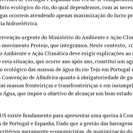
íbrio ecológico do rio, do qual dependemos, com as nece
gas ocorrem atendendo apenas maximização do lucro pr
a hidroelétrica.
ervenção urgente do Ministério do Ambiente e Ação Climá
o movimento Protejo, que integramos. Neste contexto, 
o Ambiente e Ação Climática deve exigir explicações ao
e esta situação, que ocorre ano após ano, constitui um 
do ecológico das massas de água do rio Tejo em Portugal
Convenção de Albufeira quanto à obrigatoriedade de ga
das massas fronteiriças e transfronteiriças e em incump
a Água, que impõe o objetivo de alcançar um bom estado
S existe fundamento para apresentar uma queixa à Com
s de Portugal e Espanha. Dado que a gestão das barragens
 critérios meramente economicistas, de maximização do