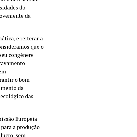
ssidades do
oveniente da
tica, e reiterar a
consideramos que o
 seu congénere
agravamento
 em
rantir o bom
rimento da
 ecológico das
issão Europeia
 para a produção
 lucro, sem