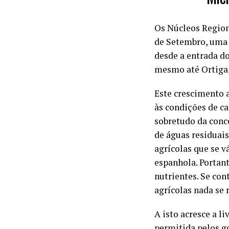
Os Núcleos Region
de Setembro, uma 
desde a entrada do
mesmo até Ortiga,
Este crescimento a
às condições de ca
sobretudo da conc
de águas residuais
agrícolas que se 
espanhola. Portan
nutrientes. Se co
agrícolas nada se 
A isto acresce a l
permitida pelos g