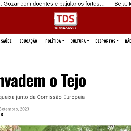
 doentes e bajular os fortes…
Beja: Identificado
SAÚDE
EDUCAÇÃO
POLÍTICA
CULTURA
DESPORTOS
RÁD
nvadem o Tejo
queixa junto da Comissão Europeia
 Setembro, 2023
DS