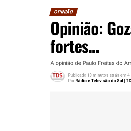
OPINIÃO
Opinião: Goz
fortes…
A opinião de Paulo Freitas do Am
Publicado
13 minutos atrás
em
4
Por
Rádio e Televisão do Sul | T