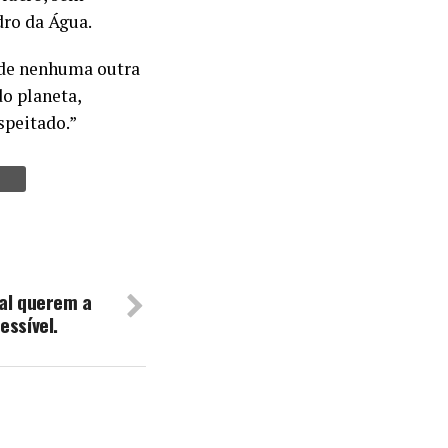
dro da Água.
 de nenhuma outra
do planeta,
peitado.”
bal querem a
essível.