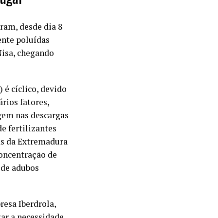
ram, desde dia 8
ente poluídas
Nisa, chegando
 é cíclico, devido
rios fatores,
igem nas descargas
e fertilizantes
ras da Extremadura
concentração de
 de adubos
resa Iberdrola,
zar a necessidade