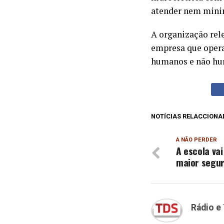
atender nem minimi
A organização rel
empresa que opera 
humanos e não hu
NOTÍCIAS RELACCIONA
A NÃO PERDER
A escola va
maior segu
Rádio e 