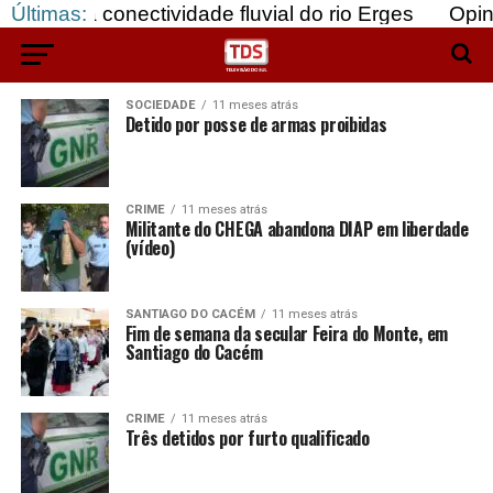
 da conectividade fluvial do rio Erges
Últimas:
Opinião: 
SOCIEDADE
11 meses atrás
Detido por posse de armas proibidas
CRIME
11 meses atrás
Militante do CHEGA abandona DIAP em liberdade
(vídeo)
SANTIAGO DO CACÉM
11 meses atrás
Fim de semana da secular Feira do Monte, em
Santiago do Cacém
CRIME
11 meses atrás
Três detidos por furto qualificado