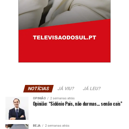
NOTÍCIAS
JÁ VIU?
JÁ LEU?
OPINIÃO
2 semanas atrás
Opinião: “Sidónio Pais, não durmas… senão cais”
BEJA
2 semanas atrás