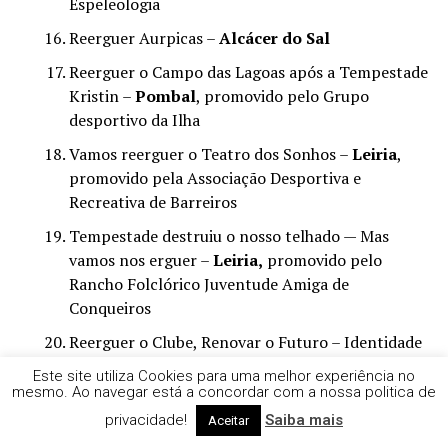
Espeleologia
Reerguer Aurpicas –
Alcácer do Sal
Reerguer o Campo das Lagoas após a Tempestade
Kristin –
Pombal
, promovido pelo Grupo
desportivo da Ilha
Vamos reerguer o Teatro dos Sonhos –
Leiria
,
promovido pela Associação Desportiva e
Recreativa de Barreiros
Tempestade destruiu o nosso telhado — Mas
vamos nos erguer –
Leiria,
promovido pelo
Rancho Folclórico Juventude Amiga de
Conqueiros
Reerguer o Clube, Renovar o Futuro – Identidade
Juve Lis
– Leiria
, promovido pela Associação
Este site utiliza Cookies para uma melhor experiência no
Juventude Desportiva do Lis
mesmo. Ao navegar está a concordar com a nossa politica de
privacidade!
Saiba mais
Reconstruir o Sporting Clube Marinhese –
Aceitar
Marinha Grande
, promovido pelo Sporting