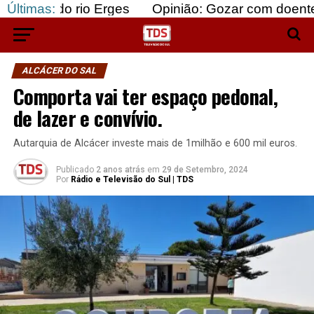
rio Erges
Últimas:
Opinião: Gozar com doentes e bajular 
ALCÁCER DO SAL
Comporta vai ter espaço pedonal,
de lazer e convívio.
Autarquia de Alcácer investe mais de 1milhão e 600 mil euros.
Publicado
2 anos atrás
em
29 de Setembro, 2024
Por
Rádio e Televisão do Sul | TDS