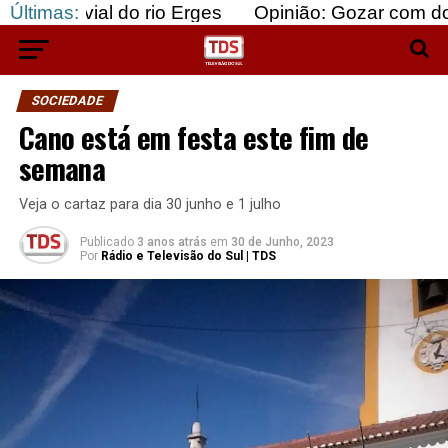
 do rio Erges
Últimas:
Opinião: Gozar com doentes e baju
SOCIEDADE
Cano está em festa este fim de
semana
Veja o cartaz para dia 30 junho e 1 julho
Publicado
3 anos atrás
em
30 de Junho, 2023
Por
Rádio e Televisão do Sul | TDS