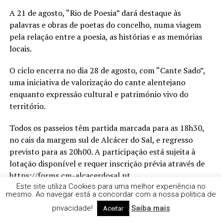
A 21 de agosto, “Rio de Poesia” dará destaque às
palavras e obras de poetas do concelho, numa viagem
pela relação entre a poesia, as histórias e as memórias
locais.
O ciclo encerra no dia 28 de agosto, com “Cante Sado”,
uma iniciativa de valorização do cante alentejano
enquanto expressão cultural e património vivo do
território.
Todos os passeios têm partida marcada para as 18h30,
no cais da margem sul de Alcácer do Sal, e regresso
previsto para as 20h00. A participação está sujeita à
lotação disponível e requer inscrição prévia através de
https://forms.cm-alcacerdosal.
pt
.
Este site utiliza Cookies para uma melhor experiência no
mesmo. Ao navegar está a concordar com a nossa politica de
Os “Sunsets no Sado” integram “Cinco Sentidos, Um
Território”, um programa de promoção e valorização
privacidade!
Saiba mais
Aceitar
territorial promovido pelo Município de Alcácer do Sal,