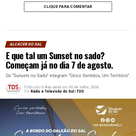
CLIQUE PARA COMENTAR
ALCÁCER DO SAL
E que tal um Sunset no sado?
Começam já no dia 7 de agosto.
Os “Sunsets no Sado” integram “Cinco Sentidos, Um Território”.
Publicado
5 dias atrás
em
30 de Julho, 2026
Por
Rádio e Televisão do Sul | TDS