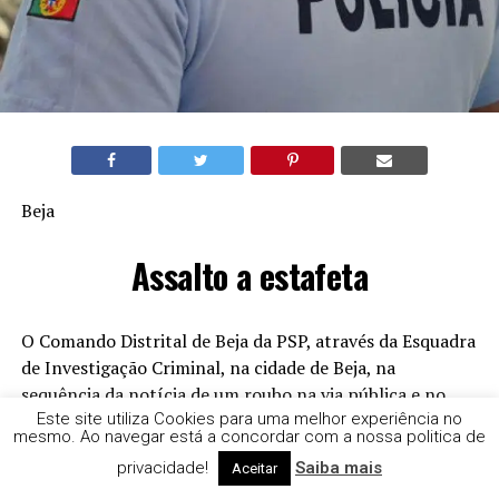
Beja
Assalto a estafeta
O Comando Distrital de Beja da PSP, através da Esquadra
de Investigação Criminal, na cidade de Beja, na
sequência da notícia de um roubo na via pública e no
âmbito de diligências imediatas de investigação,
Este site utiliza Cookies para uma melhor experiência no
mesmo. Ao navegar está a concordar com a nossa politica de
procedeu à interceção e identificação de 04 (quatro)
privacidade!
Saiba mais
Aceitar
jovens do sexo masculino.