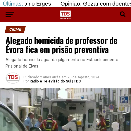
io Erges
Últimas:
Opinião: Gozar com doentes e bajular o
CRIME
Alegado homicida de professor de
Évora fica em prisão preventiva
Alegado homicida aguarda julgamento no Estabelecimento
Prisional de Elvas
Publicado
2 anos atrás
em
20 de Agosto, 2024
Por
Rádio e Televisão do Sul | TDS