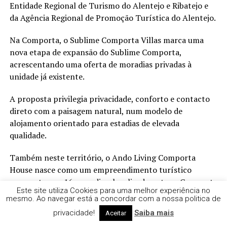
Entidade Regional de Turismo do Alentejo e Ribatejo e
da Agência Regional de Promoção Turística do Alentejo.
Na Comporta, o Sublime Comporta Villas marca uma
nova etapa de expansão do Sublime Comporta,
acrescentando uma oferta de moradias privadas à
unidade já existente.
A proposta privilegia privacidade, conforto e contacto
direto com a paisagem natural, num modelo de
alojamento orientado para estadias de elevada
qualidade.
Também neste território, o Ando Living Comporta
House nasce como um empreendimento turístico
composto por 16 moradias, localizado entre a Comporta
Este site utiliza Cookies para uma melhor experiência no
e Melides. Com arquitetura contemporânea, diferentes
mesmo. Ao navegar está a concordar com a nossa politica de
tipologias e piscinas privativas, o projeto insere-se
privacidade!
Saiba mais
Aceitar
numa das geografias costeiras mais procuradas do país.