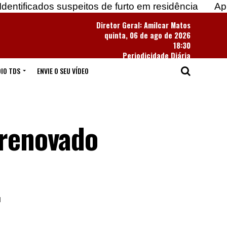
 suspeitos de furto em residência
Apreendidas ma
Diretor Geral: Amilcar Matos
quinta, 06 de ago de 2026
18:30
Periodicidade Diária
IO TDS
ENVIE O SEU VÍDEO
 renovado
u