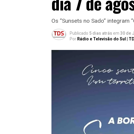
dia 7 de agos
Os “Sunsets no Sado” integram “C
Publicado
5 dias atrás
em
30 de 
Por
Rádio e Televisão do Sul | T