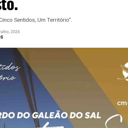
to.
inco Sentidos, Um Território”.
Julho, 2026
DS