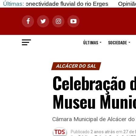
ividade fluvial do rio Erges
Últimas:
Opinião: Gozar com
ÚLTIMAS
SOCIEDADE
ALCÁCER DO SAL
Celebração d
Museu Munic
Câmara Municipal de Alcácer do 
Publicado
2 anos atrás
em
27 de