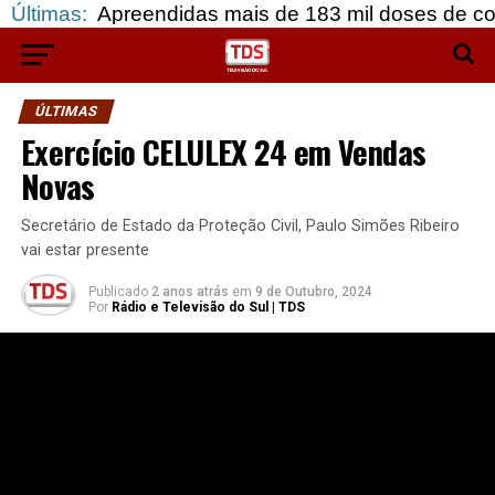
Apreendidas mais de 183 mil doses de cocaína, em 
Últimas:
ÚLTIMAS
Exercício CELULEX 24 em Vendas
Novas
Secretário de Estado da Proteção Civil, Paulo Simões Ribeiro
vai estar presente
Publicado
2 anos atrás
em
9 de Outubro, 2024
Por
Rádio e Televisão do Sul | TDS