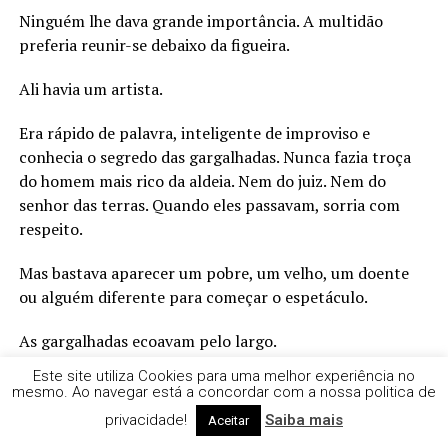
Ninguém lhe dava grande importância. A multidão
preferia reunir-se debaixo da figueira.
Ali havia um artista.
Era rápido de palavra, inteligente de improviso e
conhecia o segredo das gargalhadas. Nunca fazia troça
do homem mais rico da aldeia. Nem do juiz. Nem do
senhor das terras. Quando eles passavam, sorria com
respeito.
Mas bastava aparecer um pobre, um velho, um doente
ou alguém diferente para começar o espetáculo.
As gargalhadas ecoavam pelo largo.
Este site utiliza Cookies para uma melhor experiência no
As moedas caíam-lhe aos pés.
mesmo. Ao navegar está a concordar com a nossa politica de
privacidade!
Saiba mais
Aceitar
E alguém dizia sempre: