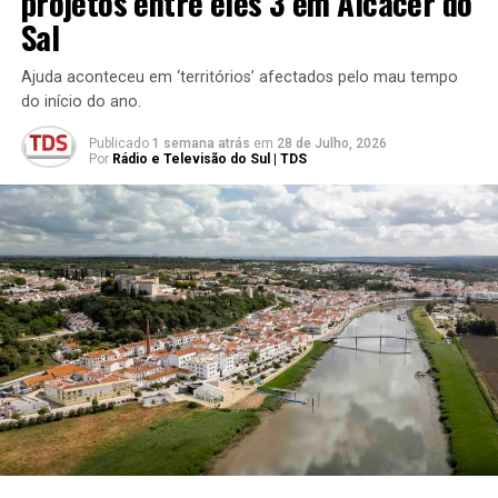
projetos entre eles 3 em Alcácer do
Sal
Ajuda aconteceu em ‘territórios’ afectados pelo mau tempo
do início do ano.
Publicado
1 semana atrás
em
28 de Julho, 2026
Por
Rádio e Televisão do Sul | TDS