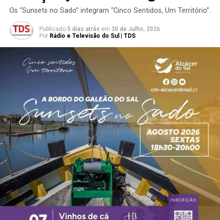
Os “Sunsets no Sado” integram “Cinco Sentidos, Um Território”.
Publicado
5 dias atrás
em
30 de Julho, 2026
Por
Rádio e Televisão do Sul | TDS