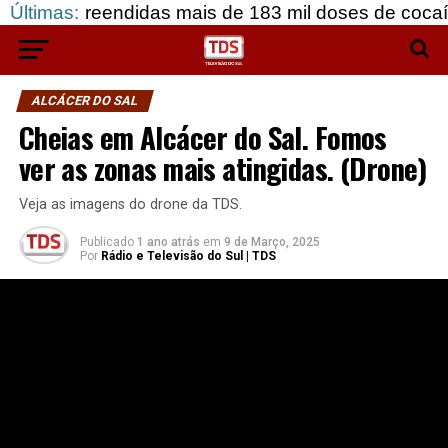
endidas mais de 183 mil doses de cocaína, em Grân
Últimas:
ALCÁCER DO SAL
Cheias em Alcácer do Sal. Fomos
ver as zonas mais atingidas. (Drone)
Veja as imagens do drone da TDS.
Publicado
1 ano atrás
em
9 de Março, 2025
Por
Rádio e Televisão do Sul | TDS