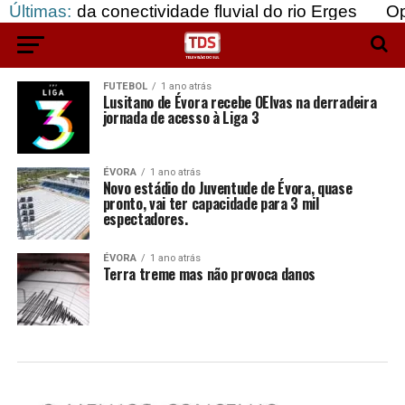
ão da conectividade fluvial do rio Erges
Últimas:
Opinião
FUTEBOL
1 ano atrás
Lusitano de Évora recebe OElvas na derradeira
jornada de acesso à Liga 3
ÉVORA
1 ano atrás
Novo estádio do Juventude de Évora, quase
pronto, vai ter capacidade para 3 mil
espectadores.
ÉVORA
1 ano atrás
Terra treme mas não provoca danos