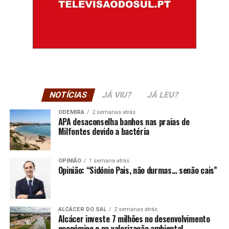
NOTÍCIAS
JÁ VIU?
JÁ LEU?
ODEMIRA
2 semanas atrás
APA desaconselha banhos nas praias de
Milfontes devido a bactéria
OPINIÃO
1 semana atrás
Opinião: “Sidónio Pais, não durmas… senão cais”
ALCÁCER DO SAL
2 semanas atrás
Alcácer investe 7 milhões no desenvolvimento
económico e na valorização ambiental