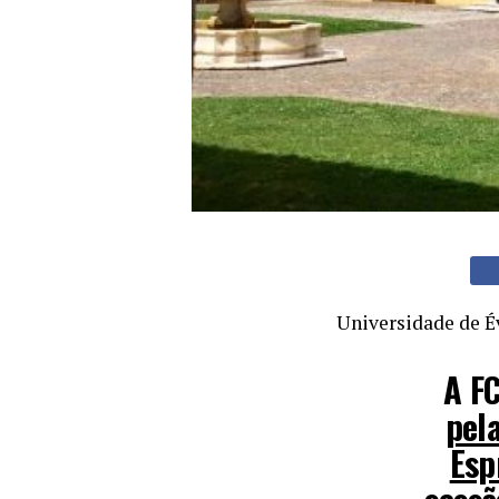
Universidade de É
A FC
pel
Esp