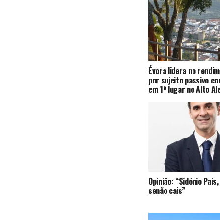
Évora lidera no rendi
por sujeito passivo c
em 1º lugar no Alto Al
Opinião: “Sidónio Pai
senão cais”