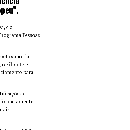
iência
peu”.
a, e a
 Programa Pessoas
nda sobre “o
resiliente e
nciamento para
ificações e
e financiamento
quais