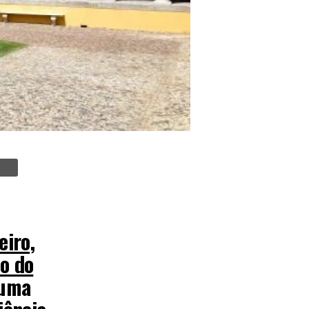
eiro,
o do
 uma