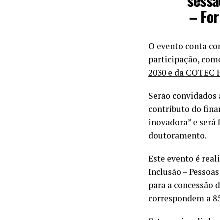
sessã
– Fo
O evento conta com
participação, com
2030 e da COTEC 
Serão convidados 
contributo do fin
inovadora” e será
doutoramento.
Este evento é rea
Inclusão – Pessoa
para a concessão d
correspondem a 85