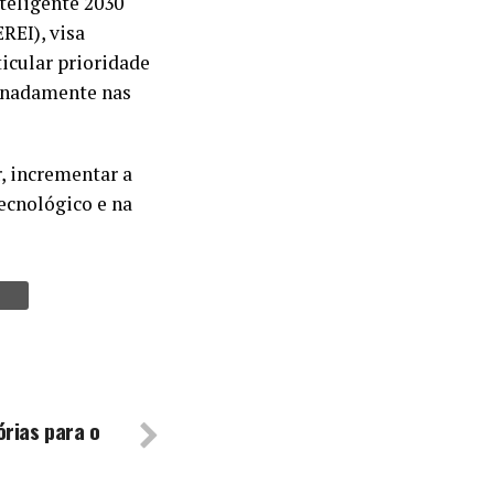
teligente 2030
REI), visa
icular prioridade
ignadamente nas
, incrementar a
ecnológico e na
órias para o