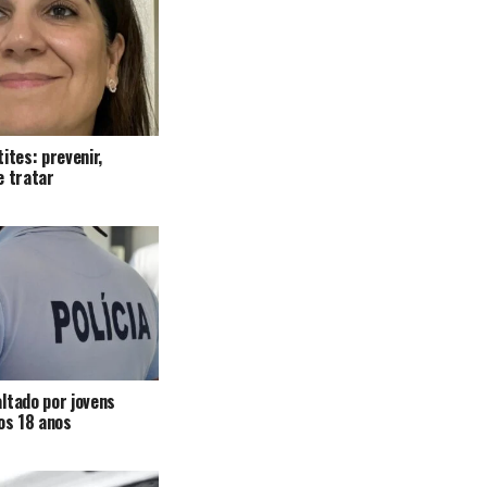
ites: prevenir,
e tratar
ltado por jovens
 os 18 anos