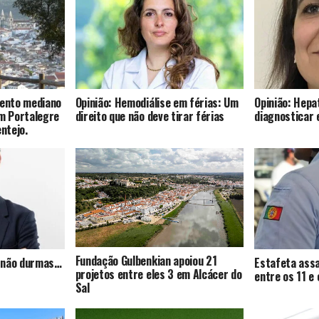
mento mediano
Opinião: Hemodiálise em férias: Um
Opinião: Hepat
om Portalegre
direito que não deve tirar férias
diagnosticar 
entejo.
Fundação Gulbenkian apoiou 21
s, não durmas…
Estafeta assa
projetos entre eles 3 em Alcácer do
entre os 11 e
Sal