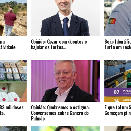
 na
Opinião: Gozar com doentes e
Beja: Identif
tividade
bajular os fortes…
furto em resi
83 mil doses
Opinião: Quebremos o estigma.
E que tal um 
la.
Conversemos sobre Cancro do
Começam já no
Pulmão