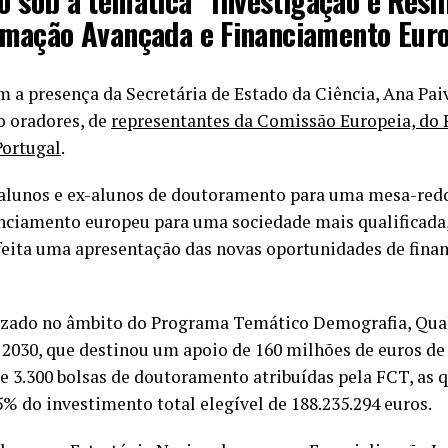
o sob a temática “Investigação e Resil
rmação Avançada e Financiamento Euro
 a presença da Secretária de Estado da Ciência, Ana Paiv
o oradores, de
representantes da Comissão Europeia, do
Portugal
.
alunos e ex-alunos de doutoramento para uma mesa-redo
anciamento europeu para uma sociedade mais qualificada, 
 feita uma apresentação das novas oportunidades de fina
lizado no âmbito do Programa Temático Demografia, Qual
s 2030, que destinou um apoio de 160 milhões de euros d
e 3.300 bolsas de doutoramento atribuídas pela FCT, as 
% do investimento total elegível de 188.235.294 euros.