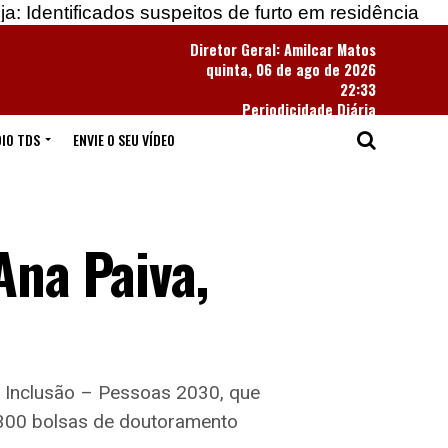
dos suspeitos de furto em residência
Apreendidas 
Diretor Geral: Amilcar Matos
quinta, 06 de ago de 2026
22:33
Periodicidade Diária
IO TDS
ENVIE O SEU VÍDEO
Ana Paiva,
e Inclusão – Pessoas 2030, que
.300 bolsas de doutoramento