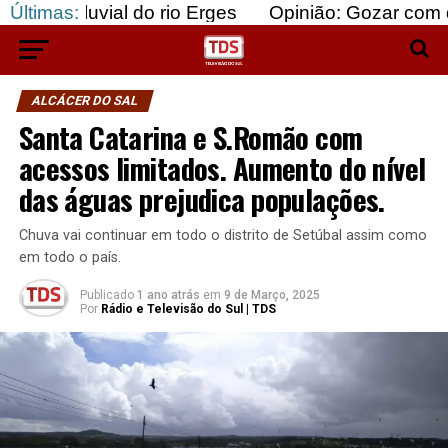
al do rio Erges
Últimas:
Opinião: Gozar com doentes e ba
ALCÁCER DO SAL
Santa Catarina e S.Romão com
acessos limitados. Aumento do nível
das águas prejudica populações.
Chuva vai continuar em todo o distrito de Setúbal assim como
em todo o país.
Publicado
1 ano atrás
em
9 de Março, 2025
Por
Rádio e Televisão do Sul | TDS