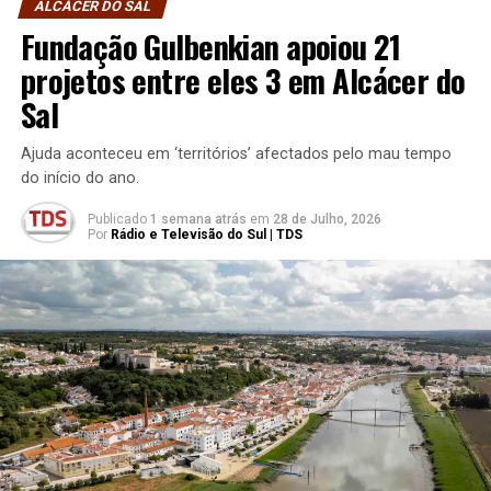
ALCÁCER DO SAL
Fundação Gulbenkian apoiou 21
projetos entre eles 3 em Alcácer do
Sal
Ajuda aconteceu em ‘territórios’ afectados pelo mau tempo
do início do ano.
Publicado
1 semana atrás
em
28 de Julho, 2026
Por
Rádio e Televisão do Sul | TDS