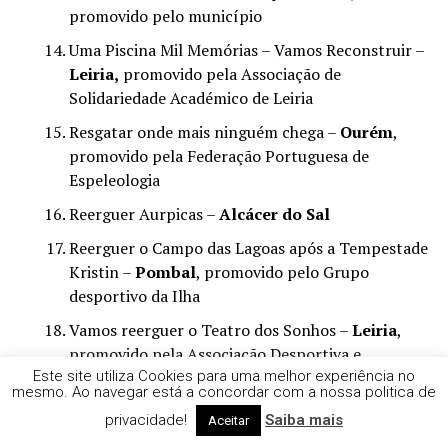
promovido pelo município
Uma Piscina Mil Memórias – Vamos Reconstruir –
Leiria,
promovido pela Associação de
Solidariedade Académico de Leiria
Resgatar onde mais ninguém chega –
Ourém
,
promovido pela Federação Portuguesa de
Espeleologia
Reerguer Aurpicas –
Alcácer do Sal
Reerguer o Campo das Lagoas após a Tempestade
Kristin –
Pombal
, promovido pelo Grupo
desportivo da Ilha
Vamos reerguer o Teatro dos Sonhos –
Leiria
,
promovido pela Associação Desportiva e
Recreativa de Barreiros
Este site utiliza Cookies para uma melhor experiência no
mesmo. Ao navegar está a concordar com a nossa politica de
Tempestade destruiu o nosso telhado — Mas
privacidade!
Saiba mais
Aceitar
vamos nos erguer –
Leiria,
promovido pelo