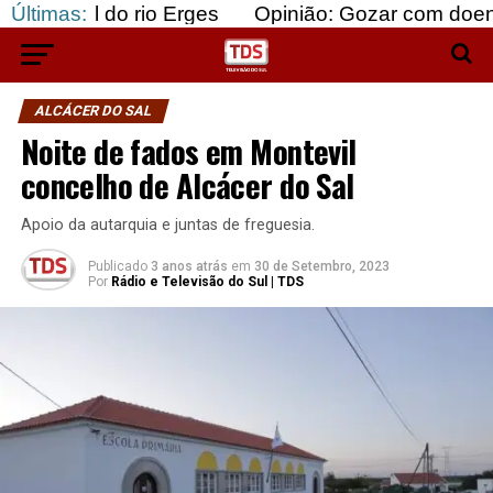
o rio Erges
Últimas:
Opinião: Gozar com doentes e bajula
ALCÁCER DO SAL
Noite de fados em Montevil
concelho de Alcácer do Sal
Apoio da autarquia e juntas de freguesia.
Publicado
3 anos atrás
em
30 de Setembro, 2023
Por
Rádio e Televisão do Sul | TDS