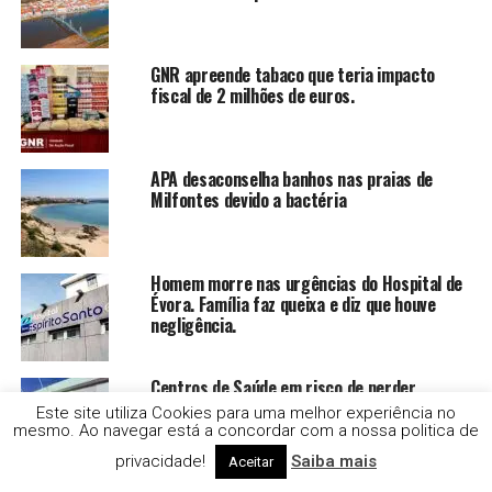
GNR apreende tabaco que teria impacto
fiscal de 2 milhões de euros.
APA desaconselha banhos nas praias de
Milfontes devido a bactéria
Homem morre nas urgências do Hospital de
Évora. Família faz queixa e diz que houve
negligência.
Centros de Saúde em risco de perder
financiamento do PRR
Este site utiliza Cookies para uma melhor experiência no
mesmo. Ao navegar está a concordar com a nossa politica de
privacidade!
Saiba mais
Aceitar
Ministra do Ambiente não esteve em