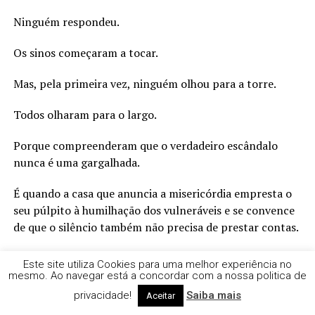
Ninguém respondeu.
Os sinos começaram a tocar.
Mas, pela primeira vez, ninguém olhou para a torre.
Todos olharam para o largo.
Porque compreenderam que o verdadeiro escândalo
nunca é uma gargalhada.
É quando a casa que anuncia a misericórdia empresta o
seu púlpito à humilhação dos vulneráveis e se convence
de que o silêncio também não precisa de prestar contas.
E os sinos continuaram a tocar.
Este site utiliza Cookies para uma melhor experiência no
mesmo. Ao navegar está a concordar com a nossa politica de
Talvez não para acordar a aldeia.
privacidade!
Saiba mais
Aceitar