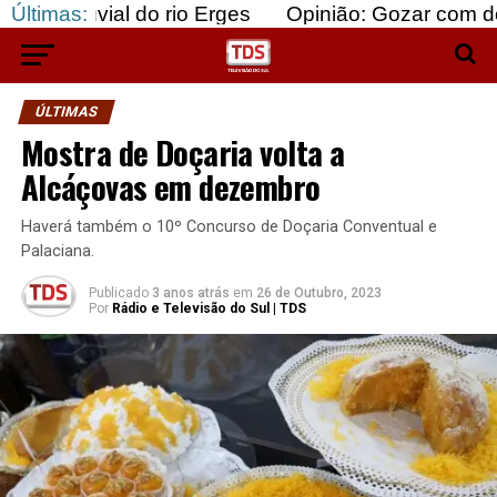
al do rio Erges
Últimas:
Opinião: Gozar com doentes e ba
ÚLTIMAS
Mostra de Doçaria volta a
Alcáçovas em dezembro
Haverá também o 10º Concurso de Doçaria Conventual e
Palaciana.
Publicado
3 anos atrás
em
26 de Outubro, 2023
Por
Rádio e Televisão do Sul | TDS