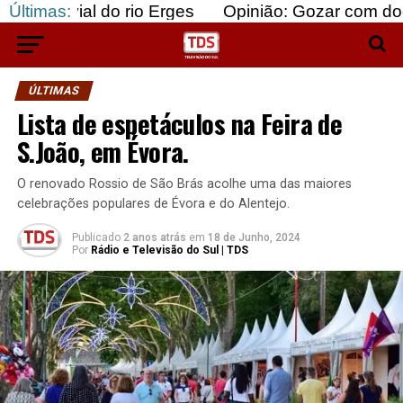
l do rio Erges
Últimas:
Opinião: Gozar com doentes e baj
ÚLTIMAS
Lista de espetáculos na Feira de
S.João, em Évora.
O renovado Rossio de São Brás acolhe uma das maiores
celebrações populares de Évora e do Alentejo.
Publicado
2 anos atrás
em
18 de Junho, 2024
Por
Rádio e Televisão do Sul | TDS