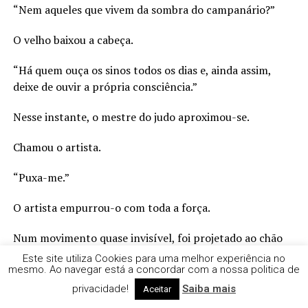
“Nem aqueles que vivem da sombra do campanário?”
O velho baixou a cabeça.
“Há quem ouça os sinos todos os dias e, ainda assim,
deixe de ouvir a própria consciência.”
Nesse instante, o mestre do judo aproximou-se.
Chamou o artista.
“Puxa-me.”
O artista empurrou-o com toda a força.
Num movimento quase invisível, foi projetado ao chão
pela energia que ele próprio tinha usado.
Este site utiliza Cookies para uma melhor experiência no
mesmo. Ao navegar está a concordar com a nossa politica de
O mestre estendeu-lhe a mão.
privacidade!
Saiba mais
Aceitar