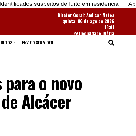
suspeitos de furto em residência
Apreendidas mai
Diretor Geral: Amilcar Matos
quinta, 06 de ago de 2026
18:01
Periodicidade Diária
IO TDS
ENVIE O SEU VÍDEO
s para o novo
 de Alcácer