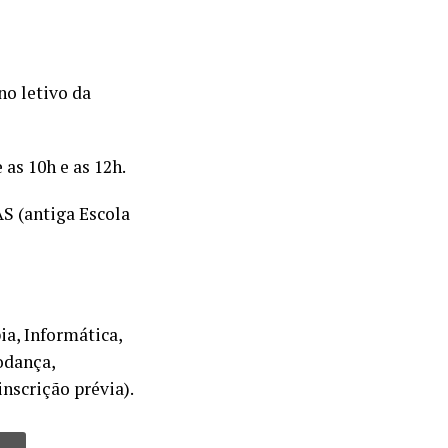
no letivo da
 as 10h e as 12h.
AS (antiga Escola
ia, Informática,
odança,
nscrição prévia).