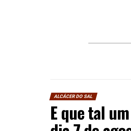
ALCÁCER DO SAL
E que tal u
dia 7 de agos