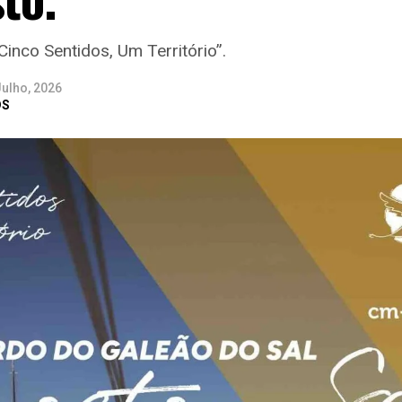
inco Sentidos, Um Território”.
Julho, 2026
DS