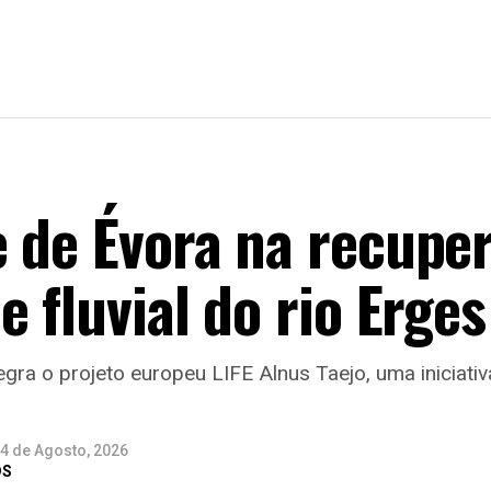
e de Évora na recupe
 fluvial do rio Erges
egra o projeto europeu LIFE Alnus Taejo, uma iniciati
4 de Agosto, 2026
DS