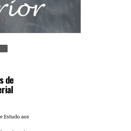
s de
rial
de Estudo aos
.