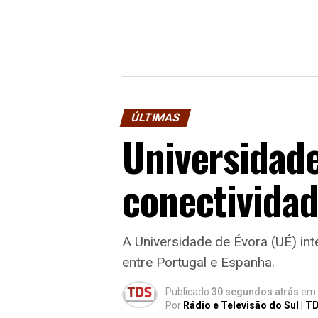
ÚLTIMAS
Universidad
conectividade
A Universidade de Évora (UÉ) int
entre Portugal e Espanha.
Publicado
30 segundos atrás
em
Por
Rádio e Televisão do Sul | T