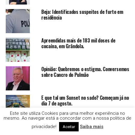
Beja: Identificados suspeitos de furto em
residência
Apreendidas mais de 183 mil doses de
cocaína, em Grândola.
Opinião: Quebremos o estigma. Conversemos
sobre Cancro do Pulmão
E que tal um Sunset no sado? Começam já no
dia 7 de agosto.
Este site utiliza Cookies para uma melhor experiência no
mesmo. Ao navegar está a concordar com a nossa politica de
Évora lidera no rendimento mediano por
privacidade!
Saiba mais
Aceitar
sujeito passivo com Portalegre em 1º lugar