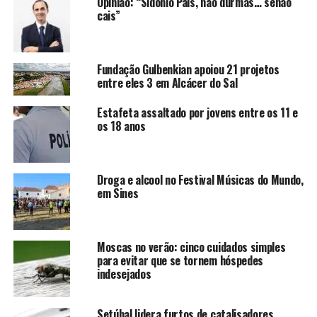
Opinião: “Sidónio Pais, não durmas… senão
cais”
Fundação Gulbenkian apoiou 21 projetos
entre eles 3 em Alcácer do Sal
Estafeta assaltado por jovens entre os 11 e
os 18 anos
Droga e alcool no Festival Músicas do Mundo,
em Sines
Moscas no verão: cinco cuidados simples
para evitar que se tornem hóspedes
indesejados
Setúbal lidera furtos de catalisadores