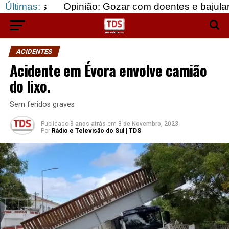
Últimas:
Opinião: Gozar com doentes e bajular os fortes…
ACIDENTES
Acidente em Évora envolve camião
do lixo.
Sem feridos graves
Publicado
3 anos atrás
em
3 de Novembro, 2023
Por
Rádio e Televisão do Sul | TDS