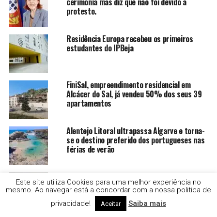
cerimónia mas diz que não foi devido a
protesto.
Residência Europa recebeu os primeiros
estudantes do IPBeja
FiniSal, empreendimento residencial em
Alcácer do Sal, já vendeu 50% dos seus 39
apartamentos
Alentejo Litoral ultrapassa Algarve e torna-
se o destino preferido dos portugueses nas
férias de verão
Ponte de Sor assina protocolo com
Este site utiliza Cookies para uma melhor experiência no
ARTMOZ e confirma
mesmo. Ao navegar está a concordar com a nossa politica de
participação na BIALE_27
privacidade!
Saiba mais
Aceitar