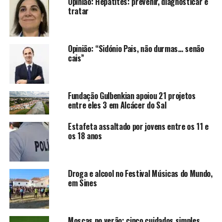
Opinião: Hepatites: prevenir, diagnosticar e
tratar
Opinião: “Sidónio Pais, não durmas… senão
cais”
Fundação Gulbenkian apoiou 21 projetos
entre eles 3 em Alcácer do Sal
Estafeta assaltado por jovens entre os 11 e
os 18 anos
Droga e alcool no Festival Músicas do Mundo,
em Sines
Moscas no verão: cinco cuidados simples