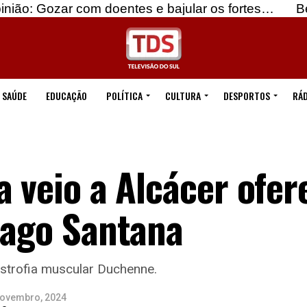
com doentes e bajular os fortes…
Beja: Identific
SAÚDE
EDUCAÇÃO
POLÍTICA
CULTURA
DESPORTOS
RÁD
a veio a Alcácer ofer
iago Santana
strofia muscular Duchenne.
Novembro, 2024