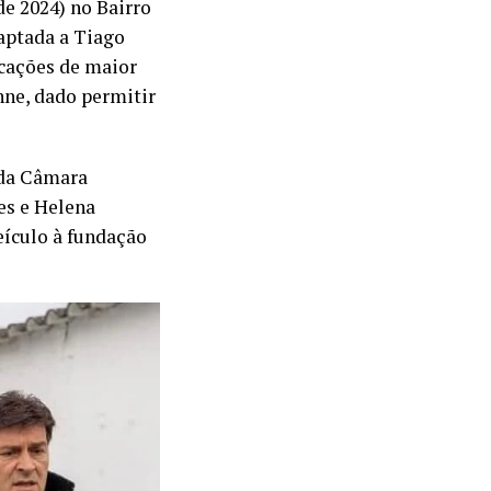
de 2024) no Bairro
daptada a Tiago
ocações de maior
nne, dado permitir
 da Câmara
es e Helena
eículo à fundação