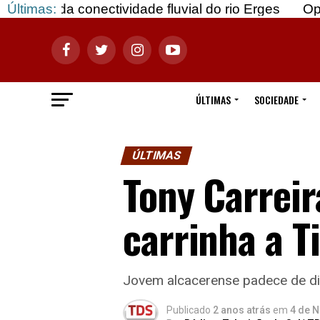
ectividade fluvial do rio Erges
Últimas:
Opinião: Gozar 
ÚLTIMAS
SOCIEDADE
ÚLTIMAS
Tony Carreir
carrinha a T
Jovem alcacerense padece de di
Publicado
2 anos atrás
em
4 de 