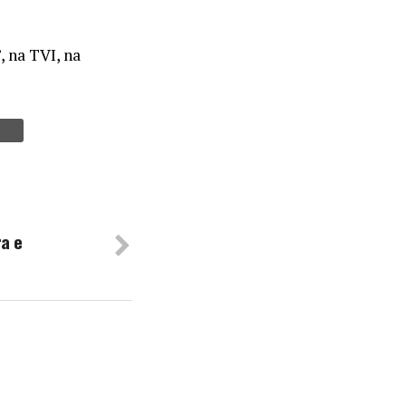
 na TVI, na
ra e