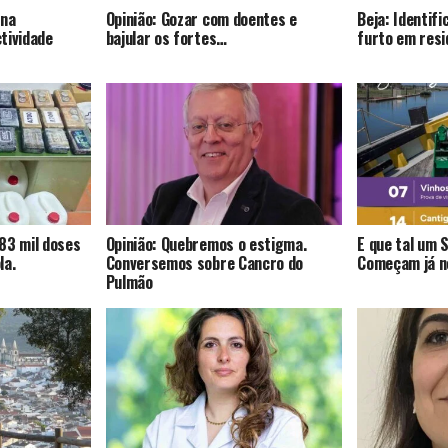
 na
Opinião: Gozar com doentes e
Beja: Identif
tividade
bajular os fortes…
furto em resi
83 mil doses
Opinião: Quebremos o estigma.
E que tal um 
la.
Conversemos sobre Cancro do
Começam já no
Pulmão