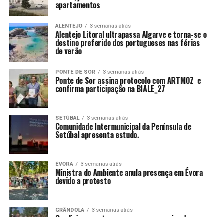
apartamentos
ALENTEJO
3 semanas atrás
Alentejo Litoral ultrapassa Algarve e torna-se o
destino preferido dos portugueses nas férias
de verão
PONTE DE SOR
3 semanas atrás
Ponte de Sor assina protocolo com ARTMOZ e
confirma participação na BIALE_27
SETÚBAL
3 semanas atrás
Comunidade Intermunicipal da Península de
Setúbal apresenta estudo.
ÉVORA
3 semanas atrás
Ministra do Ambiente anula presença em Évora
devido a protesto
GRÂNDOLA
3 semanas atrás