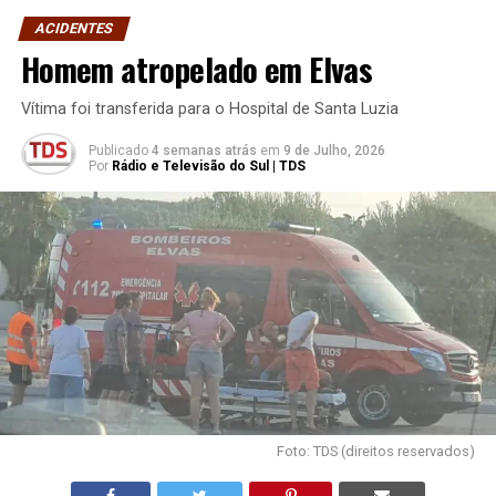
ACIDENTES
Homem atropelado em Elvas
Vítima foi transferida para o Hospital de Santa Luzia
Publicado
4 semanas atrás
em
9 de Julho, 2026
Por
Rádio e Televisão do Sul | TDS
Foto: TDS (direitos reservados)