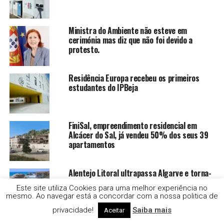
Ministra do Ambiente não esteve em
cerimónia mas diz que não foi devido a
protesto.
Residência Europa recebeu os primeiros
estudantes do IPBeja
FiniSal, empreendimento residencial em
Alcácer do Sal, já vendeu 50% dos seus 39
apartamentos
Alentejo Litoral ultrapassa Algarve e torna-
se o destino preferido dos portugueses nas
Este site utiliza Cookies para uma melhor experiência no
férias de verão
mesmo. Ao navegar está a concordar com a nossa politica de
privacidade!
Saiba mais
Aceitar
Ponte de Sor assina protocolo com