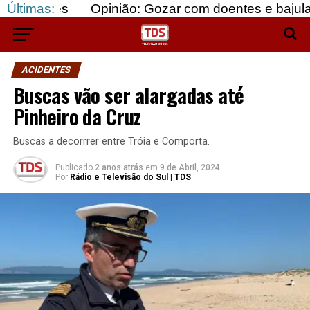
s
Últimas:
Opinião: Gozar com doentes e bajular os fortes
ACIDENTES
Buscas vão ser alargadas até
Pinheiro da Cruz
Buscas a decorrrer entre Tróia e Comporta.
Publicado
2 anos atrás
em
9 de Abril, 2024
Por
Rádio e Televisão do Sul | TDS