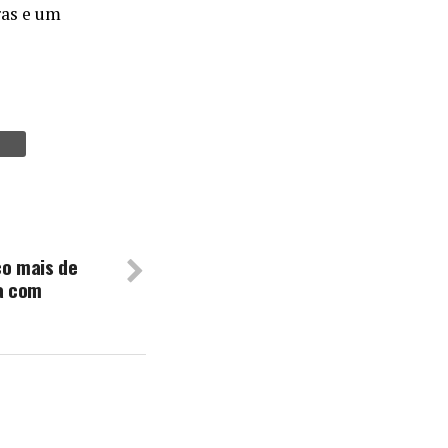
ras e um
o mais de
a com