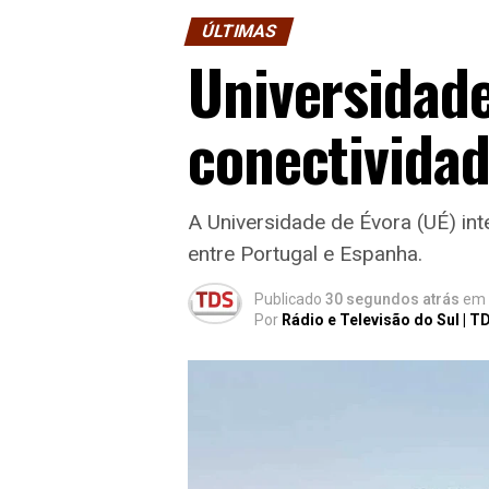
ÚLTIMAS
Universidad
conectividade
A Universidade de Évora (UÉ) int
entre Portugal e Espanha.
Publicado
30 segundos atrás
em
Por
Rádio e Televisão do Sul | T