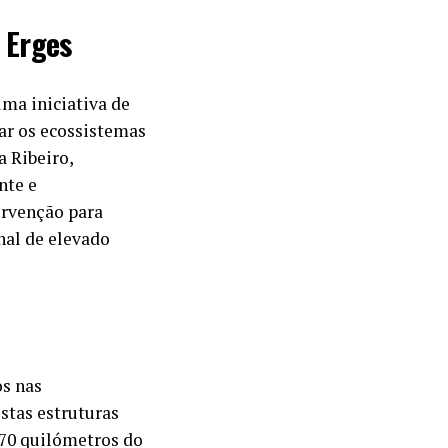
 Erges
uma iniciativa de
ar os ecossistemas
a Ribeiro,
nte e
ervenção para
nal de elevado
os nas
stas estruturas
 70 quilómetros do