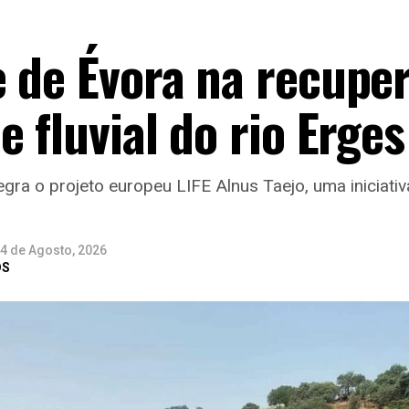
e de Évora na recupe
 fluvial do rio Erges
egra o projeto europeu LIFE Alnus Taejo, uma iniciati
4 de Agosto, 2026
DS