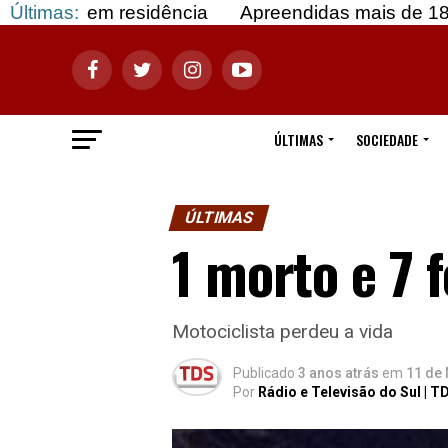
m residência
Últimas:
Apreendidas mais de 183 mil doses 
ÚLTIMAS
SOCIEDADE
ÚLTIMAS
1 morto e 7 
Motociclista perdeu a vida
Publicado
3 anos atrás
em
11 de 
Por
Rádio e Televisão do Sul | T