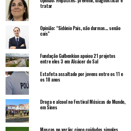
Opinião: Hepatites: prevenir, diagnosticar e
tratar
Opinião: “Sidónio Pais, não durmas… senão
cais”
Fundação Gulbenkian apoiou 21 projetos
entre eles 3 em Alcácer do Sal
Estafeta assaltado por jovens entre os 11 e
os 18 anos
Droga e alcool no Festival Músicas do Mundo,
em Sines
Moscas no verão: cinco cuidados simples