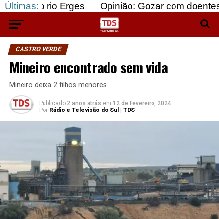
io Erges
Últimas:
Opinião: Gozar com doentes e bajular o
CASTRO VERDE
Mineiro encontrado sem vida
Mineiro deixa 2 filhos menores
Publicado
2 anos atrás
em
12 de Fevereiro, 2024
Por
Rádio e Televisão do Sul | TDS