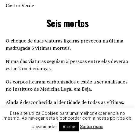
Castro Verde
Seis mortes
O choque de duas viaturas ligeiras provocou na última
madrugada 6 vítimas mortais.
Numa das viaturas seguiam 5 pessoas entre elas deverão
estar 2 ou 3 crianças.
Os corpos ficaram carbonizados e estão a ser analisados
no Instituto de Medicina Legal em Beja.
Ainda é desconhecida a identidade de todas as vítimas.
Este site utiliza Cookies para uma melhor experiência no
CO condutor do outro veiculo e único ocupante é um
mesmo. Ao navegar está a concordar com a nossa politica de
jovem de Almodôvar.
privacidade!
Saiba mais
Aceitar