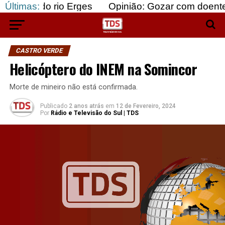
 rio Erges
Últimas:
Opinião: Gozar com doentes e bajular
CASTRO VERDE
Helicóptero do INEM na Somincor
Morte de mineiro não está confirmada.
Publicado
2 anos atrás
em
12 de Fevereiro, 2024
Por
Rádio e Televisão do Sul | TDS