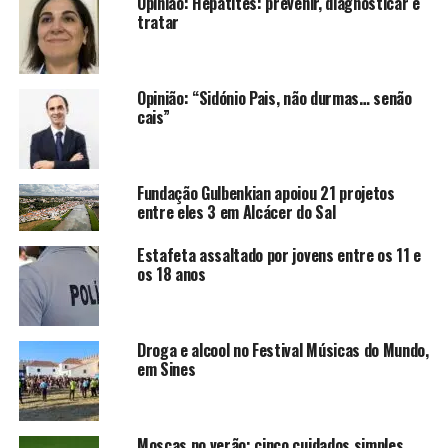
Opinião: Hepatites: prevenir, diagnosticar e
tratar
Opinião: “Sidónio Pais, não durmas… senão
cais”
Fundação Gulbenkian apoiou 21 projetos
entre eles 3 em Alcácer do Sal
Estafeta assaltado por jovens entre os 11 e
os 18 anos
Droga e alcool no Festival Músicas do Mundo,
em Sines
Moscas no verão: cinco cuidados simples