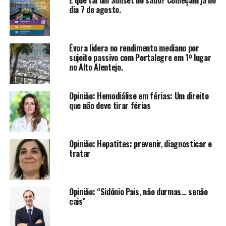
E que tal um Sunset no sado? Começam já no
dia 7 de agosto.
Évora lidera no rendimento mediano por
sujeito passivo com Portalegre em 1º lugar
no Alto Alentejo.
Opinião: Hemodiálise em férias: Um direito
que não deve tirar férias
Opinião: Hepatites: prevenir, diagnosticar e
tratar
Opinião: “Sidónio Pais, não durmas… senão
cais”