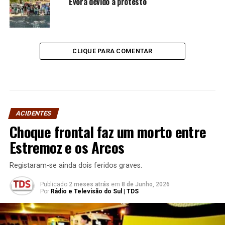
Évora devido a protesto
CLIQUE PARA COMENTAR
ACIDENTES
Choque frontal faz um morto entre
Estremoz e os Arcos
Registaram-se ainda dois feridos graves.
Publicado
2 meses atrás
em
8 de Junho, 2026
Por
Rádio e Televisão do Sul | TDS