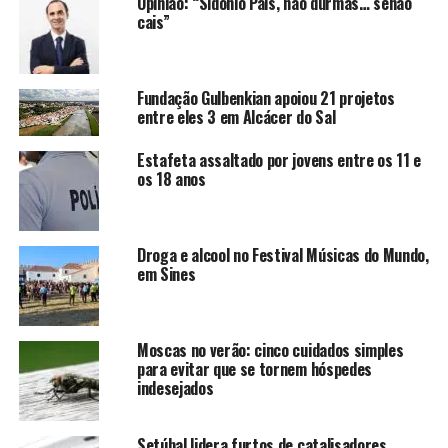
Opinião: “Sidónio Pais, não durmas… senão
cais”
Fundação Gulbenkian apoiou 21 projetos
entre eles 3 em Alcácer do Sal
Estafeta assaltado por jovens entre os 11 e
os 18 anos
Droga e alcool no Festival Músicas do Mundo,
em Sines
Moscas no verão: cinco cuidados simples
para evitar que se tornem hóspedes
indesejados
Setúbal lidera furtos de catalisadores