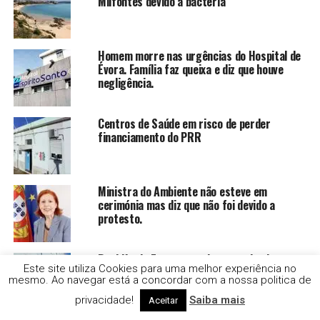
Milfontes devido a bactéria
Homem morre nas urgências do Hospital de
Évora. Família faz queixa e diz que houve
negligência.
Centros de Saúde em risco de perder
financiamento do PRR
Ministra do Ambiente não esteve em
cerimónia mas diz que não foi devido a
protesto.
Residência Europa recebeu os primeiros
Este site utiliza Cookies para uma melhor experiência no
estudantes do IPBeja
mesmo. Ao navegar está a concordar com a nossa politica de
privacidade!
Saiba mais
Aceitar