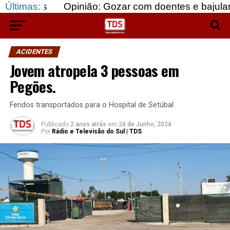
Últimas:
Opinião: Gozar com doentes e bajular os fortes…
ACIDENTES
Jovem atropela 3 pessoas em
Pegões.
Feridos transportados para o Hospital de Setúbal.
Publicado
2 anos atrás
em
24 de Junho, 2024
Por
Rádio e Televisão do Sul | TDS