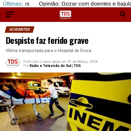
Últimas:
Opinião: Gozar com doentes e bajular os fortes
ACIDENTES
Despiste faz ferido grave
Vítima transportada para o Hospital de Évora
Publicado
2 anos atrás
em
31 de Março, 2024
Por
Rádio e Televisão do Sul | TDS