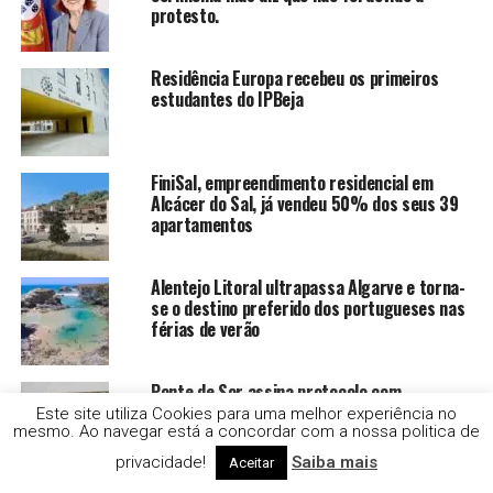
protesto.
Residência Europa recebeu os primeiros
estudantes do IPBeja
FiniSal, empreendimento residencial em
Alcácer do Sal, já vendeu 50% dos seus 39
apartamentos
Alentejo Litoral ultrapassa Algarve e torna-
se o destino preferido dos portugueses nas
férias de verão
Ponte de Sor assina protocolo com
ARTMOZ e confirma
Este site utiliza Cookies para uma melhor experiência no
participação na BIALE_27
mesmo. Ao navegar está a concordar com a nossa politica de
privacidade!
Saiba mais
Aceitar