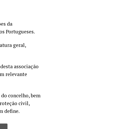
ões da
os Portugueses.
tura geral,
 desta associação
om relevante
o do concelho, bem
oteção civil,
m define.