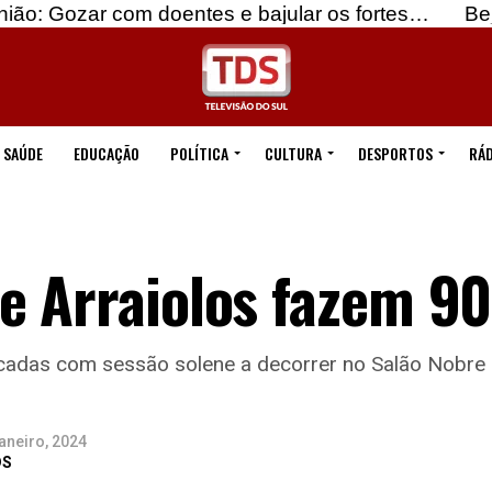
om doentes e bajular os fortes…
Beja: Identifica
SAÚDE
EDUCAÇÃO
POLÍTICA
CULTURA
DESPORTOS
RÁD
 Arraiolos fazem 90
écadas com sessão solene a decorrer no Salão Nobre
aneiro, 2024
DS