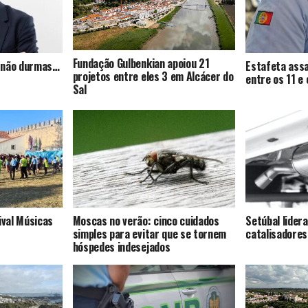
Fundação Gulbenkian apoiou 21
s, não durmas…
Estafeta assa
projetos entre eles 3 em Alcácer do
entre os 11 e
Sal
ival Músicas
Moscas no verão: cinco cuidados
Setúbal lider
simples para evitar que se tornem
catalisadores
hóspedes indesejados