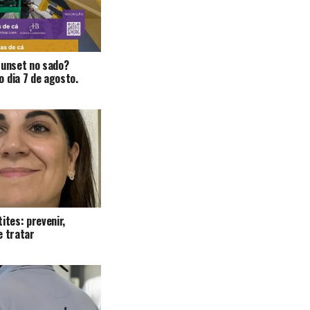
Sunset no sado?
 dia 7 de agosto.
ites: prevenir,
e tratar