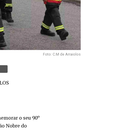
Foto: C.M de Arraiolos
LOS
memorar o seu 90º
lão Nobre do