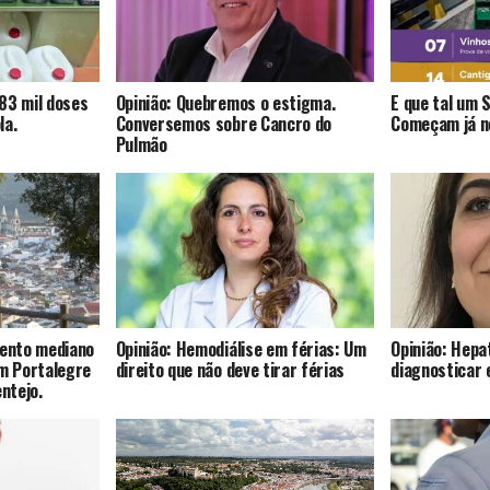
83 mil doses
Opinião: Quebremos o estigma.
E que tal um 
la.
Conversemos sobre Cancro do
Começam já no
Pulmão
mento mediano
Opinião: Hemodiálise em férias: Um
Opinião: Hepat
om Portalegre
direito que não deve tirar férias
diagnosticar 
entejo.