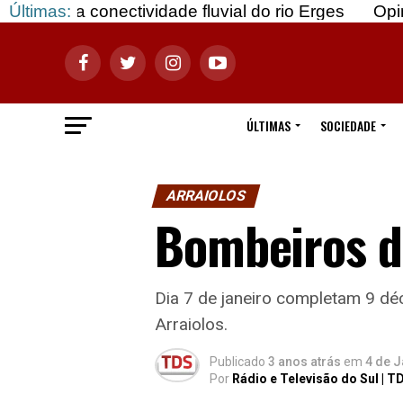
ectividade fluvial do rio Erges
Últimas:
Opinião: Gozar c
ÚLTIMAS
SOCIEDADE
ARRAIOLOS
Bombeiros de
Dia 7 de janeiro completam 9 d
Arraiolos.
Publicado
3 anos atrás
em
4 de J
Por
Rádio e Televisão do Sul | T