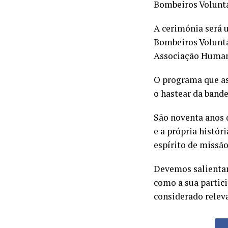
Bombeiros Voluntá
A cerimónia será
Bombeiros Voluntá
Associação Humani
O programa que as
o hastear da band
São noventa anos 
e a própria histór
espírito de missão
Devemos salientar
como a sua partici
considerado releva