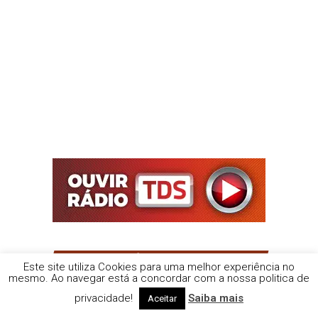
OUTRAS NOTÍCIAS RECOMENDADAS
Este site utiliza Cookies para uma melhor experiência no
mesmo. Ao navegar está a concordar com a nossa politica de
Universidade de Évora na recuperação da
conectividade fluvial do rio Erges
privacidade!
Saiba mais
Aceitar