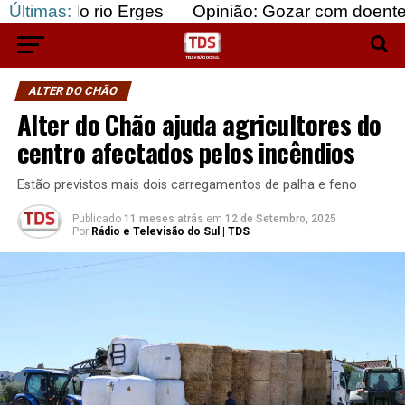
rio Erges
Últimas:
Opinião: Gozar com doentes e bajular 
ALTER DO CHÃO
Alter do Chão ajuda agricultores do
centro afectados pelos incêndios
Estão previstos mais dois carregamentos de palha e feno
Publicado
11 meses atrás
em
12 de Setembro, 2025
Por
Rádio e Televisão do Sul | TDS