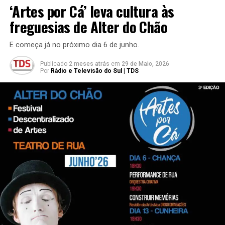
‘Artes por Cá’ leva cultura às
freguesias de Alter do Chão
E começa já no próximo dia 6 de junho.
Publicado
2 meses atrás
em
29 de Maio, 2026
Por
Rádio e Televisão do Sul | TDS