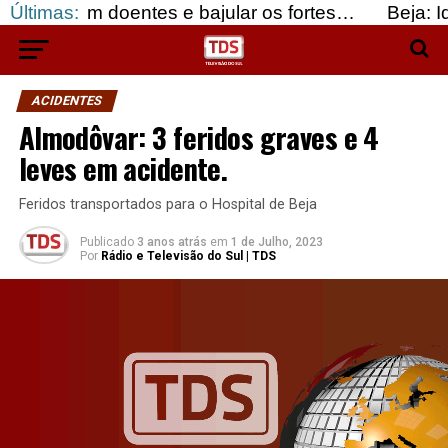
 doentes e bajular os fortes…
Últimas:
Beja: Identificado
ACIDENTES
Almodôvar: 3 feridos graves e 4
leves em acidente.
Feridos transportados para o Hospital de Beja
Publicado
3 anos atrás
em
1 de Julho, 2023
Por
Rádio e Televisão do Sul | TDS