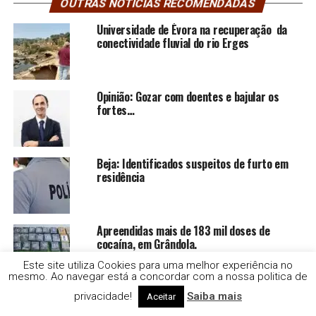
OUTRAS NOTÍCIAS RECOMENDADAS
Universidade de Évora na recuperação da
conectividade fluvial do rio Erges
Opinião: Gozar com doentes e bajular os
fortes…
Beja: Identificados suspeitos de furto em
residência
Apreendidas mais de 183 mil doses de
cocaína, em Grândola.
Este site utiliza Cookies para uma melhor experiência no
mesmo. Ao navegar está a concordar com a nossa politica de
Opinião: Quebremos o estigma. Conversemos
privacidade!
Saiba mais
Aceitar
sobre Cancro do Pulmão