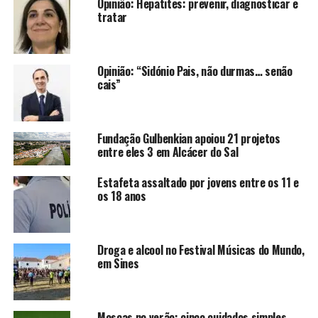
Opinião: Hepatites: prevenir, diagnosticar e
tratar
Opinião: “Sidónio Pais, não durmas… senão
cais”
Fundação Gulbenkian apoiou 21 projetos
entre eles 3 em Alcácer do Sal
Estafeta assaltado por jovens entre os 11 e
os 18 anos
Droga e alcool no Festival Músicas do Mundo,
em Sines
Moscas no verão: cinco cuidados simples