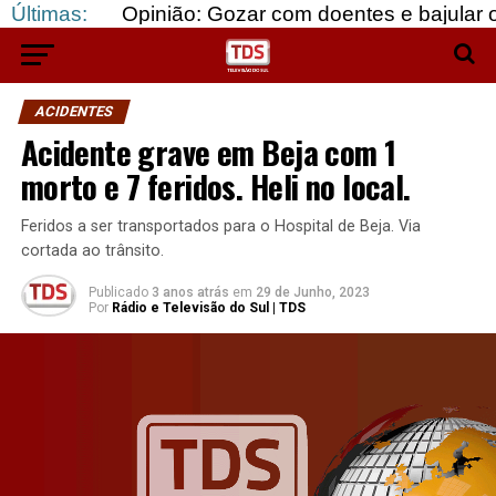
Últimas:
Opinião: Gozar com doentes e bajular os fortes…
ACIDENTES
Acidente grave em Beja com 1
morto e 7 feridos. Heli no local.
Feridos a ser transportados para o Hospital de Beja. Via
cortada ao trânsito.
Publicado
3 anos atrás
em
29 de Junho, 2023
Por
Rádio e Televisão do Sul | TDS