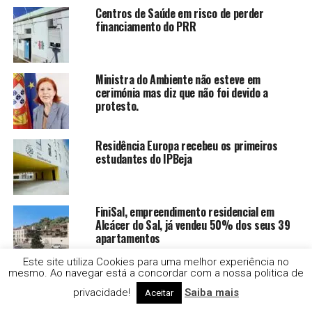
Centros de Saúde em risco de perder
financiamento do PRR
Ministra do Ambiente não esteve em
cerimónia mas diz que não foi devido a
protesto.
Residência Europa recebeu os primeiros
estudantes do IPBeja
FiniSal, empreendimento residencial em
Alcácer do Sal, já vendeu 50% dos seus 39
apartamentos
Este site utiliza Cookies para uma melhor experiência no
mesmo. Ao navegar está a concordar com a nossa politica de
Alentejo Litoral ultrapassa Algarve e torna-
se o destino preferido dos portugueses nas
privacidade!
Saiba mais
Aceitar
férias de verão