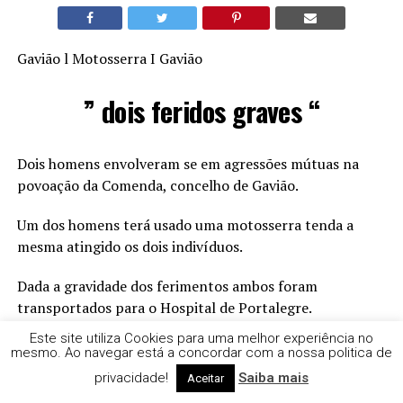
Gavião l Motosserra I Gavião
” dois feridos graves “
Dois homens envolveram se em agressões mútuas na
povoação da Comenda, concelho de Gavião.
Um dos homens terá usado uma motosserra tenda a
mesma atingido os dois indivíduos.
Dada a gravidade dos ferimentos ambos foram
transportados para o Hospital de Portalegre.
Este site utiliza Cookies para uma melhor experiência no
As agressões culminaram com espancamento em plena
mesmo. Ao navegar está a concordar com a nossa politica de
via pública.
privacidade!
Saiba mais
Aceitar