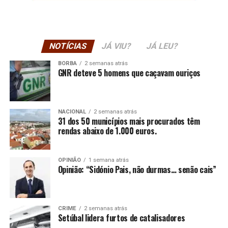
NOTÍCIAS
JÁ VIU?
JÁ LEU?
BORBA
2 semanas atrás
GNR deteve 5 homens que caçavam ouriços
NACIONAL
2 semanas atrás
31 dos 50 municípios mais procurados têm
rendas abaixo de 1.000 euros.
OPINIÃO
1 semana atrás
Opinião: “Sidónio Pais, não durmas… senão cais”
CRIME
2 semanas atrás
Setúbal lidera furtos de catalisadores