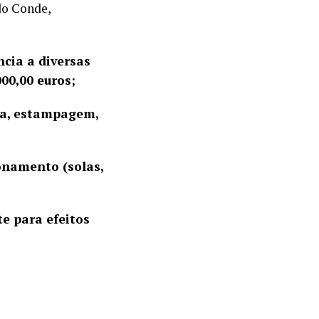
do Conde,
cia a diversas
00,00 euros;
ra, estampagem,
onamento (solas,
 para efeitos