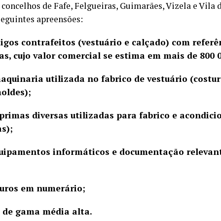
 concelhos de Fafe, Felgueiras, Guimarães, Vizela e Vila 
seguintes apreensões:
s contrafeitos (vestuário e calçado) com referên
s, cujo valor comercial se estima em mais de 800 0
naria utilizada no fabrico de vestuário (costu
oldes);
as diversas utilizadas para fabrico e acondici
as);
amentos informáticos e documentação relevante
ros em numerário;
e gama média alta.