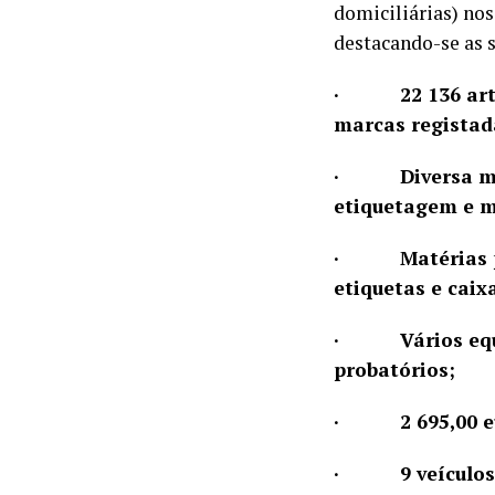
domiciliárias) nos
destacando-se as 
· 22 136 artigo
marcas registada
· Diversa maqui
etiquetagem e m
· Matérias prim
etiquetas e caix
· Vários equip
probatórios;
· 2 695,00 eu
· 9 veículos d