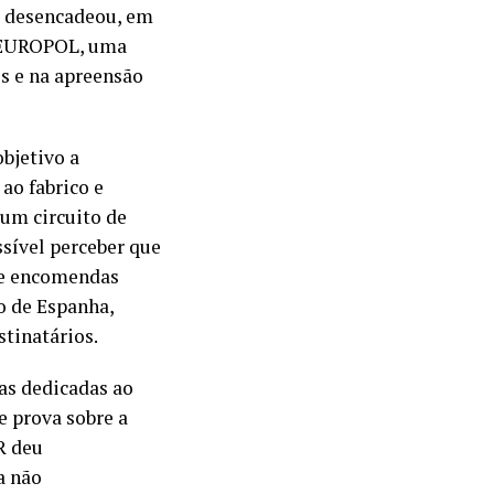
, desencadeou, em
aEUROPOL, uma
s e na apreensão
bjetivo a
ao fabrico e
 um circuito de
ssível perceber que
de encomendas
no de Espanha,
tinatários.
as dedicadas ao
e prova sobre a
R deu
a não