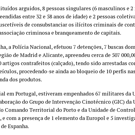
tuídos arguidos, 8 pessoas singulares (6 masculinos e 2
ndidas entre 32 e 58 anos de idade) e 2 pessoas coletiva
suscetíveis de consubstanciar os ilícitos criminais de con
, associação criminosa e branqueamento de capitais.
a, a Polícia Nacional, efetuou 7 detenções, 7 buscas dom
egião de Madrid e Alicante, apreendeu cerca de 507 000,
 artigos contrafeitos (calçado), tendo sido arrestadas co
eículos, procedendo-se ainda ao bloqueio de 10 perfis nas
enda dos produtos.
ial em Portugal, estiveram empenhados 67 militares da 
aboração do Grupo de Intervenção Cinotécnico (GIC) da 
 do Comando Territorial do Porto e da Unidade de Control
 e com a presença de 1 elemento da Europol e 5 investig
 de Espanha.