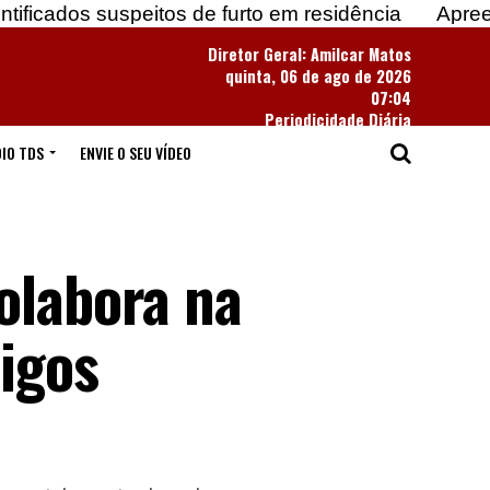
suspeitos de furto em residência
Apreendidas mais
Diretor Geral: Amilcar Matos
quinta, 06 de ago de 2026
07:04
Periodicidade Diária
IO TDS
ENVIE O SEU VÍDEO
olabora na
igos