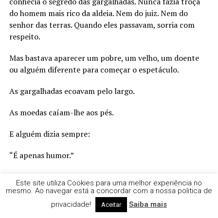
conhecia o segredo das gargalhadas. Nunca fazia troça
do homem mais rico da aldeia. Nem do juiz. Nem do
senhor das terras. Quando eles passavam, sorria com
respeito.
Mas bastava aparecer um pobre, um velho, um doente
ou alguém diferente para começar o espetáculo.
As gargalhadas ecoavam pelo largo.
As moedas caíam-lhe aos pés.
E alguém dizia sempre:
“É apenas humor.”
Numa tarde de verão chegou um peregrino.
Este site utiliza Cookies para uma melhor experiência no
mesmo. Ao navegar está a concordar com a nossa politica de
Sentou-se sem dizer palavra. Ouviu o espetáculo do
privacidade!
Saiba mais
Aceitar
princípio ao fim. Quando todos se preparavam para