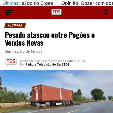
 do rio Erges
Últimas:
Opinião: Gozar com doentes e baju
ÚLTIMAS
Pesado atascou entre Pegōes e
Vendas Novas
Sem registo de feridos
Publicado
2 anos atrás
em
8 de Outubro, 2024
Por
Rádio e Televisão do Sul | TDS