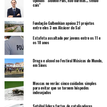
Opinião: “Sidónio Pais, não durmas… senão
cais”
Fundação Gulbenkian apoiou 21 projetos
entre eles 3 em Alcácer do Sal
Estafeta assaltado por jovens entre os 11 e
os 18 anos
Droga e alcool no Festival Músicas do Mundo,
em Sines
Moscas no verão: cinco cuidados simples
para evitar que se tornem hóspedes
indesejados
Setúbal lidera furtos de catalisadores