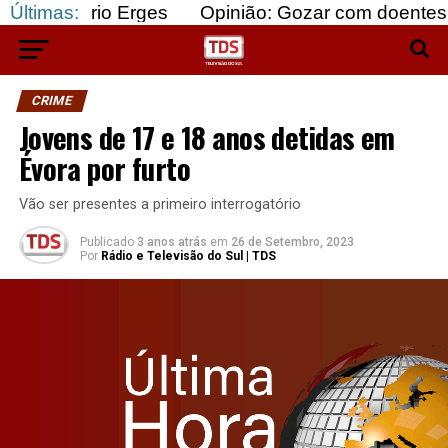
io Erges
Últimas:
Opinião: Gozar com doentes e bajular o
CRIME
Jovens de 17 e 18 anos detidas em
Évora por furto
Vão ser presentes a primeiro interrogatório
Publicado
3 anos atrás
em
26 de Setembro, 2023
Por
Rádio e Televisão do Sul | TDS