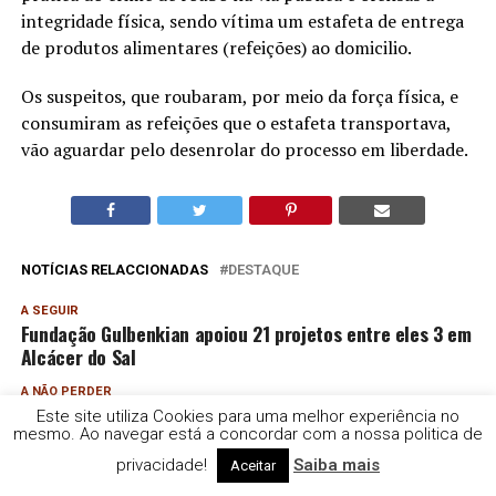
integridade física, sendo vítima um estafeta de entrega
de produtos alimentares (refeições) ao domicilio.
Os suspeitos, que roubaram, por meio da força física, e
consumiram as refeições que o estafeta transportava,
vão aguardar pelo desenrolar do processo em liberdade.
NOTÍCIAS RELACCIONADAS
DESTAQUE
A SEGUIR
Fundação Gulbenkian apoiou 21 projetos entre eles 3 em
Alcácer do Sal
A NÃO PERDER
Droga e alcool no Festival Músicas do Mundo, em Sines
Este site utiliza Cookies para uma melhor experiência no
mesmo. Ao navegar está a concordar com a nossa politica de
privacidade!
Saiba mais
Aceitar
Rádio e Televisão do Sul | TDS