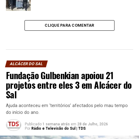
CLIQUE PARA COMENTAR
ALCÁCER DO SAL
Fundação Gulbenkian apoiou 21
projetos entre eles 3 em Alcácer do
Sal
Ajuda aconteceu em ‘territórios’ afectados pelo mau tempo
do início do ano.
Publicado
1 semana atrás
em
28 de Julho, 2026
Por
Rádio e Televisão do Sul | TDS