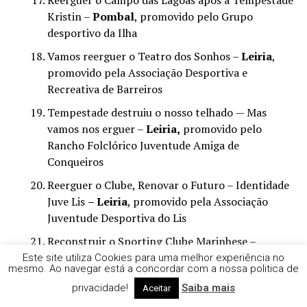
Kristin –
Pombal
, promovido pelo Grupo
desportivo da Ilha
Vamos reerguer o Teatro dos Sonhos –
Leiria
,
promovido pela Associação Desportiva e
Recreativa de Barreiros
Tempestade destruiu o nosso telhado — Mas
vamos nos erguer –
Leiria,
promovido pelo
Rancho Folclórico Juventude Amiga de
Conqueiros
Reerguer o Clube, Renovar o Futuro – Identidade
Juve Lis
– Leiria
, promovido pela Associação
Juventude Desportiva do Lis
Reconstruir o Sporting Clube Marinhese –
Marinha Grande
, promovido pelo Sporting
Este site utiliza Cookies para uma melhor experiência no
mesmo. Ao navegar está a concordar com a nossa politica de
Clube Marinhense
privacidade!
Saiba mais
Aceitar