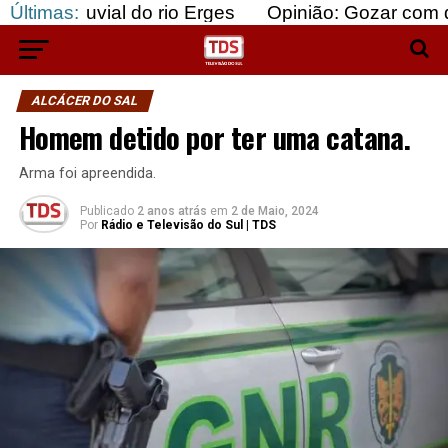
al do rio Erges
Últimas:
Opinião: Gozar com doentes e baj
ALCÁCER DO SAL
Homem detido por ter uma catana.
Arma foi apreendida.
Publicado
2 anos atrás
em
2 de Maio, 2024
Por
Rádio e Televisão do Sul | TDS