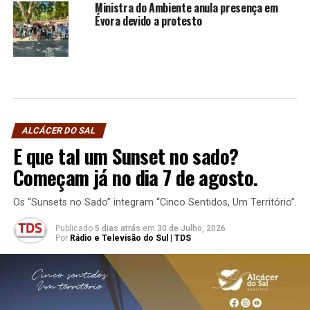
Ministra do Ambiente anula presença em
Évora devido a protesto
ALCÁCER DO SAL
E que tal um Sunset no sado?
Começam já no dia 7 de agosto.
Os “Sunsets no Sado” integram “Cinco Sentidos, Um Território”.
Publicado
5 dias atrás
em
30 de Julho, 2026
Por
Rádio e Televisão do Sul | TDS