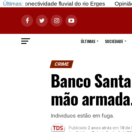
ctividade fluvial do rio Erges
Últimas:
Opinião: Gozar co
ÚLTIMAS
SOCIEDADE
CRIME
Banco Santan
mão armada
Individuos estão em fuga.
Publicado
2 anos atrás
em
18 de