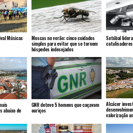
ival Músicas
Moscas no verão: cinco cuidados
Setúbal lider
simples para evitar que se tornem
catalisadores
hóspedes indesejados
Alcácer inves
mais
GNR deteve 5 homens que caçavam
desenvolvime
s abaixo de
ouriços
valorização a