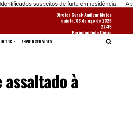
os suspeitos de furto em residência
Apreendidas m
Diretor Geral: Amilcar Matos
quinta, 06 de ago de 2026
22:35
Periodicidade Diária
IO TDS
ENVIE O SEU VÍDEO
 assaltado à