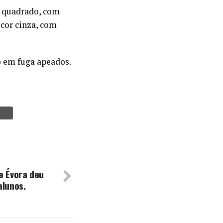
s quadrado, com
 cor cinza, com
 em fuga apeados.
e Évora deu
alunos.