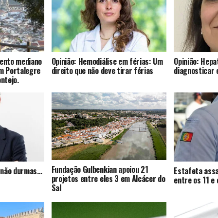
mento mediano
Opinião: Hemodiálise em férias: Um
Opinião: Hepat
om Portalegre
direito que não deve tirar férias
diagnosticar 
entejo.
Fundação Gulbenkian apoiou 21
s, não durmas…
Estafeta assa
projetos entre eles 3 em Alcácer do
entre os 11 e
Sal