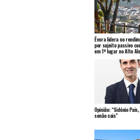
Évora lidera no rendi
por sujeito passivo c
em 1º lugar no Alto Al
Opinião: “Sidónio Pai
senão cais”