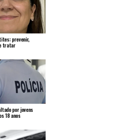
ites: prevenir,
e tratar
ltado por jovens
 os 18 anos