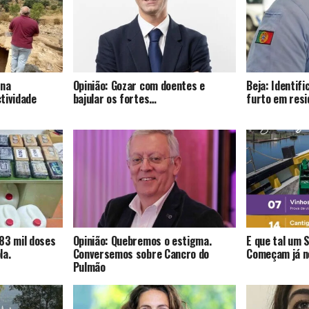
 na
Opinião: Gozar com doentes e
Beja: Identif
tividade
bajular os fortes…
furto em resi
83 mil doses
Opinião: Quebremos o estigma.
E que tal um 
la.
Conversemos sobre Cancro do
Começam já no
Pulmão