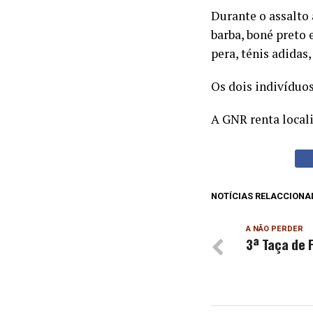
Durante o assalto
barba, boné preto 
pera, ténis adidas
Os dois indivíduo
A GNR renta local
NOTÍCIAS RELACCIONA
A NÃO PERDER
3ª Taça de 