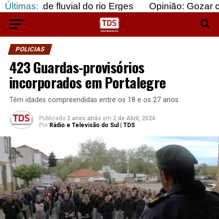
 fluvial do rio Erges
Últimas:
Opinião: Gozar com doentes
POLICIAS
423 Guardas-provisórios
incorporados em Portalegre
Têm idades compreendidas entre os 18 e os 27 anos
Publicado
2 anos atrás
em
2 de Abril, 2024
Por
Rádio e Televisão do Sul | TDS