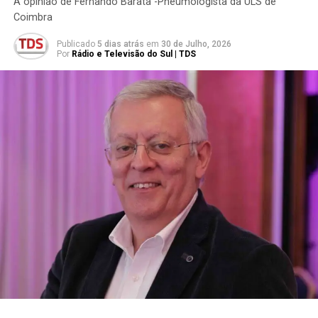
A opinião de Fernando Barata -Pneumologista da ULS de
Coimbra
Publicado
5 dias atrás
em
30 de Julho, 2026
Por
Rádio e Televisão do Sul | TDS