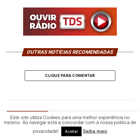
OUTRAS NOTÍCIAS RECOMENDADAS
CLIQUE PARA COMENTAR
ALCÁCER DO SAL
Este site utiliza Cookies para uma melhor experiência no
E que tal um Sunset no sado?
mesmo. Ao navegar está a concordar com a nossa politica de
privacidade!
Saiba mais
Começam já no dia 7 de agosto.
Aceitar