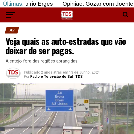
rio Erges
Últimas:
Opinião: Gozar com doentes e bajular o
A2
Veja quais as auto-estradas que vão
deixar de ser pagas.
Alentejo fora das regiões abrangidas.
Publicado
2 anos atrás
em
13 de Junho, 2024
Por
Rádio e Televisão do Sul | TDS