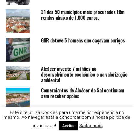
31 dos 50 municípios mais procurados têm
rendas abaixo de 1.000 euros.
GNR deteve 5 homens que caçavam ouriços
Alcácer investe 7 milhões no
desenvolvimento económico e na valorização
ambiental
Comerciantes de Alcácer do Sal continuam
sem receber apoios
Este site utiliza Cookies para uma melhor experiência no
mesmo. Ao navegar está a concordar com a nossa politica de
GNR apreende tabaco que teria impacto
fiscal de 2 milhões de euros.
privacidade!
Saiba mais
Aceitar