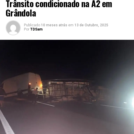
Trânsito condicionado na A2 em
Grândola
Publicado
10 meses atrás
em
13 de Outubro, 2025
Por
TDSam