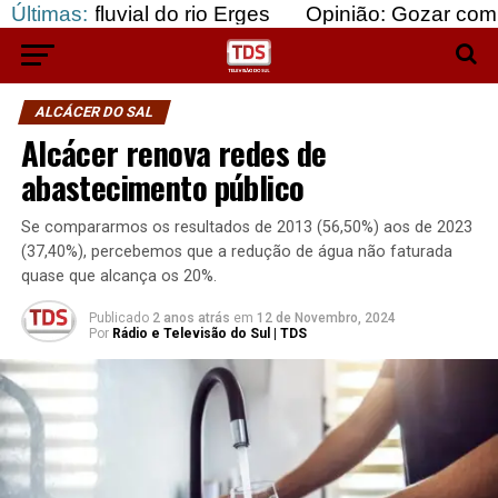
ial do rio Erges
Últimas:
Opinião: Gozar com doentes e b
ALCÁCER DO SAL
Alcácer renova redes de
abastecimento público
Se compararmos os resultados de 2013 (56,50%) aos de 2023
(37,40%), percebemos que a redução de água não faturada
quase que alcança os 20%.
Publicado
2 anos atrás
em
12 de Novembro, 2024
Por
Rádio e Televisão do Sul | TDS