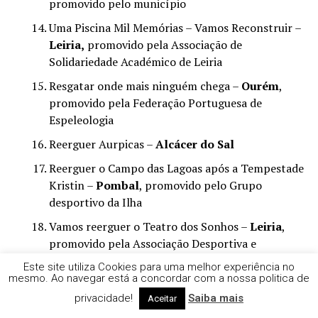
promovido pelo município
Uma Piscina Mil Memórias – Vamos Reconstruir –
Leiria,
promovido pela Associação de
Solidariedade Académico de Leiria
Resgatar onde mais ninguém chega –
Ourém
,
promovido pela Federação Portuguesa de
Espeleologia
Reerguer Aurpicas –
Alcácer do Sal
Reerguer o Campo das Lagoas após a Tempestade
Kristin –
Pombal
, promovido pelo Grupo
desportivo da Ilha
Vamos reerguer o Teatro dos Sonhos –
Leiria
,
promovido pela Associação Desportiva e
Recreativa de Barreiros
Este site utiliza Cookies para uma melhor experiência no
mesmo. Ao navegar está a concordar com a nossa politica de
Tempestade destruiu o nosso telhado — Mas
privacidade!
Saiba mais
Aceitar
vamos nos erguer –
Leiria,
promovido pelo