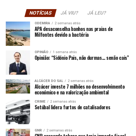
NOTÍCIAS
JÁ VIU?
JÁ LEU?
ODEMIRA
2 semanas atrás
APA desaconselha banhos nas praias de
Milfontes devido a bactéria
OPINIÃO
1 semana atrás
Opinião: “Sidónio Pais, não durmas… senão cais”
ALCÁCER DO SAL
2 semanas atrás
Alcácer investe 7 milhões no desenvolvimento
económico e na valorização ambiental
CRIME
2 semanas atrás
Setúbal lidera furtos de catalisadores
GNR
2 semanas atrás