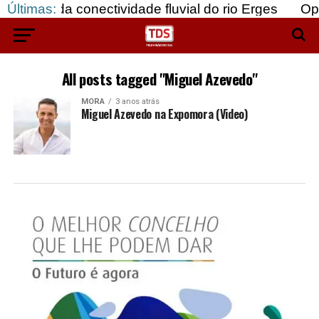
ão da conectividade fluvial do rio Erges
Últimas:
Opinião
All posts tagged "Miguel Azevedo"
MORA
3 anos atrás
Miguel Azevedo na Expomora (Video)